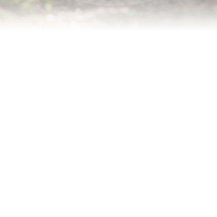
פתוח
דיגיטלי
לסמסטר
אביב
תשפ"ד